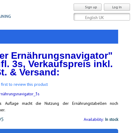
Sign up
Log In
AINING
er Ernährungsnavigator"
fl. 3s, Verkaufspreis inkl.
t. & Versand:
 first to review this product
rnährungsnavigator_3s
s Auflage macht die Nutzung der Ernährungstabellen noch
her.
95
Availability:
In stock