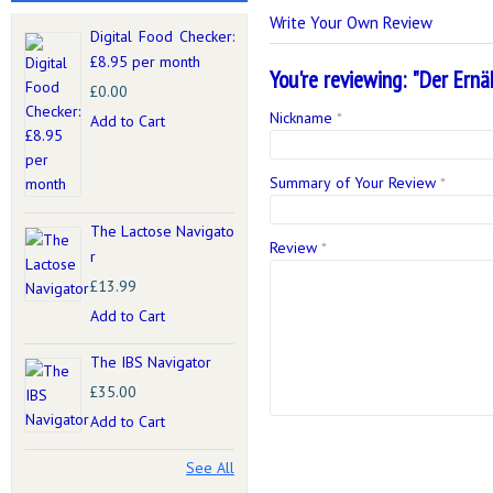
Write Your Own Review
Digital Food Checker:
£8.95 per month
You're reviewing:
"Der Ernäh
£0.00
Nickname
*
Add to Cart
Summary of Your Review
*
The Lactose Navigato
Review
*
r
£13.99
Add to Cart
The IBS Navigator
£35.00
Add to Cart
See All