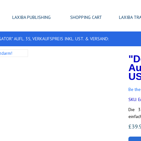
LAXIBA PUBLISHING
SHOPPING CART
LAXIBA TR
TOR" AUFL. 3S, VERKAUFSPREIS INKL. UST. & VERSAND:
"D
Au
US
Be the
SKU:
E
Die 3
einfac
£39.