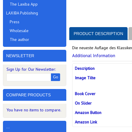
The Laxiba App
LAXIBA Publishing
Press
Wholesale
PRODUCT DESCRIPTION
The author
Die neueste Auflage des Klassike
Additional Information
NEWSLETTER
Description
Sign Up for Our Newsletter:
Go
Image Tilte
Book Cover
COMPARE PRODUCTS
On Slider
You have no items to compare.
Amazon Button
Amazon Link
...