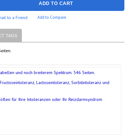
ADD TO CART
ail to a Friend
Add to Compare
T TAGS
eiten.
 Tabellen und noch breiterem Spektrum. 546 Seiten.
uctoseintoleranz, Lactoseintoleranz, Sorbitintoleranz und